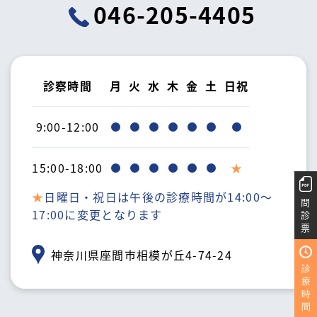
046-205-4405
診察時間
月
火
水
木
金
土
日祝
9:00-12:00
15:00-18:00
★
日曜日・祝日は午後の診療時間が14:00〜
問
17:00に変更となります
診
票
神奈川県座間市相模が丘4-74-24
診
療
時
間