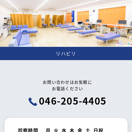
リハビリ
お問い合わせはお気軽に
お電話ください
046-205-4405
診察時間
月
火
水
木
金
土
日祝