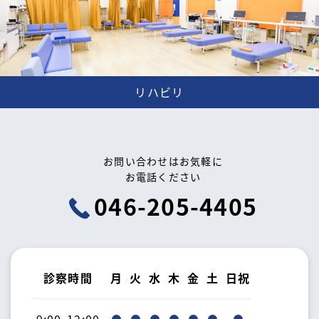
リハビリ
お問い合わせはお気軽に
お電話ください
046-205-4405
診察時間
月
火
水
木
金
土
日祝