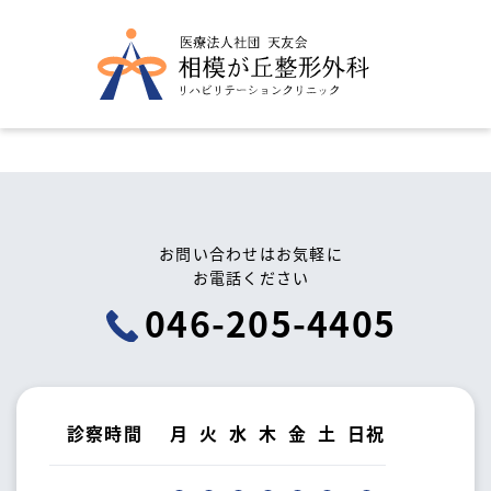
お問い合わせはお気軽に
お電話ください
046-205-4405
診察時間
月
火
水
木
金
土
日祝