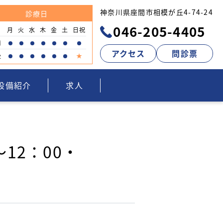
神奈川県座間市相模が丘4-74-24
診療日
046-205-4405
月
火
水
木
金
土
日祝
前
アクセス
問診票
後
設備紹介
求人
12：00・