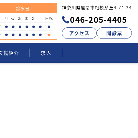
神奈川県座間市相模が丘4-74-24
診療日
046-205-4405
月
火
水
木
金
土
日祝
前
アクセス
問診票
後
設備紹介
求人